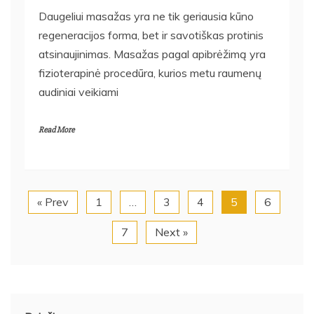
Daugeliui masažas yra ne tik geriausia kūno
regeneracijos forma, bet ir savotiškas protinis
atsinaujinimas. Masažas pagal apibrėžimą yra
fizioterapinė procedūra, kurios metu raumenų
audiniai veikiami
Read More
« Prev
1
…
3
4
5
6
7
Next »
Paieška