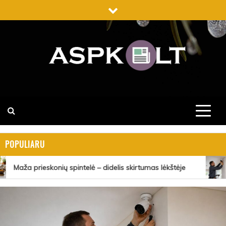
Skip
to
content
ASPK.LT
ASPK.LT – TAI KARŠČIAUSIŲ NAUJIENŲ PATARIMAI,
KURIUOS GALITE SKAITYTI IR DALINTIS VISIŠKAI
NEMOKAMAI.
POPULIARU
Maža prieskonių spintelė – didelis skirtumas lėkštėje