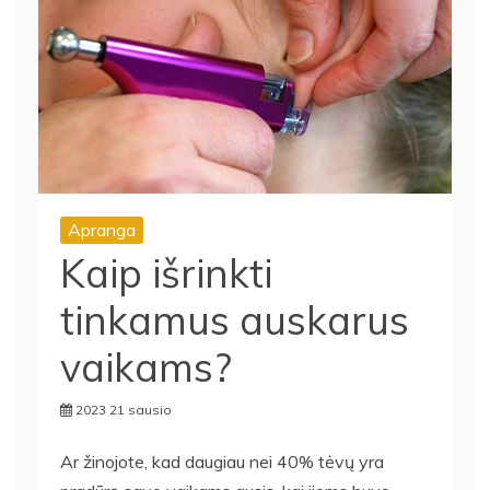
Apranga
Kaip išrinkti
tinkamus auskarus
vaikams?
2023 21 sausio
Ar žinojote, kad daugiau nei 40% tėvų yra
pradūrę savo vaikams ausis, kai jiems buvo