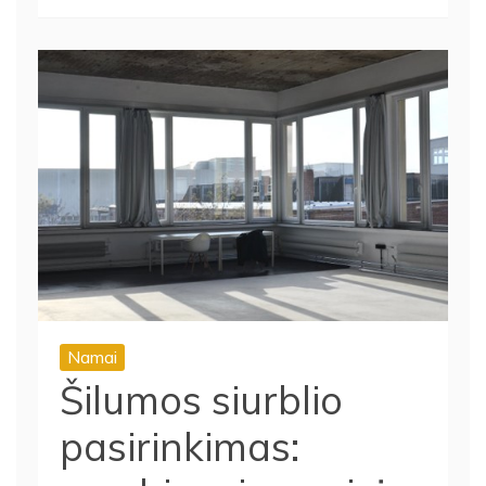
Namai
Šilumos siurblio
pasirinkimas:
svarbiausios gairės