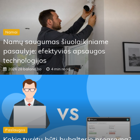
Namai
Namų saugumas šiuolaikiniame
pasaulyje: efektyvios apsaugos
technologijos
2026 28 balandžio
4 min read
Paslaugos
Kokia turėtų būti buhalterio programa?