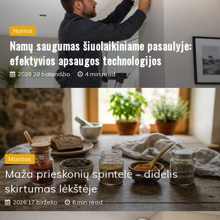
Paslaugos
Kokia turėtų būti buhalterio programa?
2025 16 spalio
3 min read
Maistas
Maža prieskonių spintelė – didelis
skirtumas lėkštėje
2026 17 birželio
6 min read