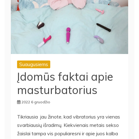
Suaugusiems
Įdomūs faktai apie
masturbatorius
2022 6 gruodžio
Tikriausia jau žinote, kad vibratorius yra vienas
svarbiausių išradimų. Kiekvienais metais sekso
žaislai tampa vis populiaresni ir apie juos kalba
vis daugiau. Praeitais metais visame