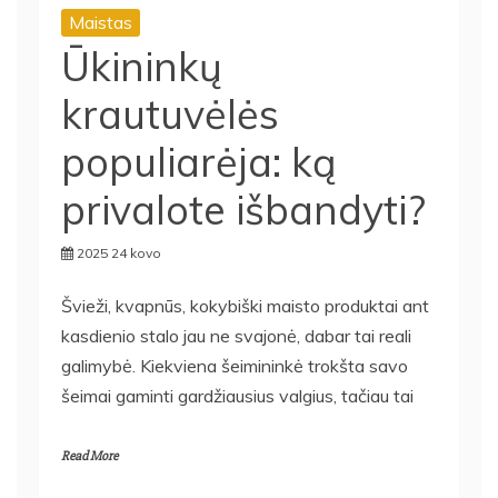
Maistas
Ūkininkų
krautuvėlės
populiarėja: ką
privalote išbandyti?
2025 24 kovo
Švieži, kvapnūs, kokybiški maisto produktai ant
kasdienio stalo jau ne svajonė, dabar tai reali
galimybė. Kiekviena šeimininkė trokšta savo
šeimai gaminti gardžiausius valgius, tačiau tai
Read More