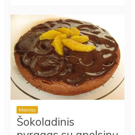
Maistas
Šokoladinis
pyragas su apelsinų