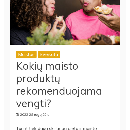
Maistas
Sveikata
Kokių maisto
produktų
rekomenduojama
vengti?
2022 28 rugpjūčio
Turint tiek daug skirtingų dietų ir maisto