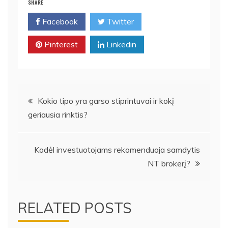
SHARE
Facebook
Twitter
Pinterest
Linkedin
Navigacija
Kokio tipo yra garso stiprintuvai ir kokį
geriausia rinktis?
tarp
įrašų
Kodėl investuotojams rekomenduoja samdytis
NT brokerį?
RELATED POSTS