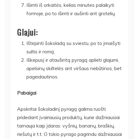
Išimti iš orkaitės, kelias minutes palaikyti
formoje, po to išimti ir aušinti ant grotelių.
Glajui:
Ištirpinti šokoladą su sviestu, po to įmaišyti
sultis ir romą.
Iškepusį ir ataušintą pyragą aplieti glajumi,
apelsinų skiltelės ant viršaus nebūtinos, bet
pageidautinos.
Pabaigai
Apskritai šokoladinį pyragą galima ruošti
pridedant įvairiausių produktų, kurie dažniausiai
tarnauja kaip įdaras: vyšnių, bananų, braškių,
riešutų ir t.t. O tokio pyrago pagrindu dažniausiai