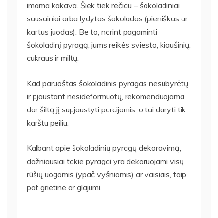
imama kakava. Šiek tiek rečiau – šokoladiniai
sausainiai arba lydytas šokoladas (pieniškas ar
kartus juodas). Be to, norint pagaminti
šokoladinį pyragą, jums reikės sviesto, kiaušinių,
cukraus ir miltų.
Kad paruoštas šokoladinis pyragas nesubyrėtų
ir pjaustant nesideformuotų, rekomenduojama
dar šiltą jį supjaustyti porcijomis, o tai daryti tik
karštu peiliu.
Kalbant apie šokoladinių pyragų dekoravimą,
dažniausiai tokie pyragai yra dekoruojami visų
rūšių uogomis (ypač vyšniomis) ar vaisiais, taip
pat grietine ar glajumi.