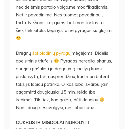
nedidelėmis portalo valgo.me modifikacijomis.
Net ir pavadinime. Nes tuomet pavadinau jį
tortu. Nežinau, kaip jums, bet man tortas tai
šiek tiek kitoks kepinys, o ne pyragas su glajumi
Drėgnų
šokoladinių pyragų
mėgėjams. Didelis
apelsininis triufelis
Pyragas nerealiai skanus,
norėjau pašalinti jo drėgnumą, na lyg kaip ir
priklausytų, bet nusprendžiau, kad man būtent
toks jis labiau patinka. O, kas labai svarbu, jam
pagaminti daugiausiai 15 min. reikia (be
kepimo). Tik tiek, kad galėtų būti daugiau
Nors, daug nesuvalgysi, nes labai sotus.
CUKRUS IR MIGDOLAI NURODYTI