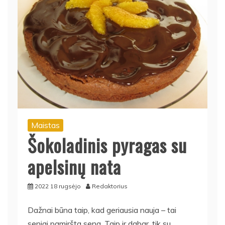
Maistas
Šokoladinis pyragas su
apelsinų nata
2022 18 rugsėjo
Redaktorius
Dažnai būna taip, kad geriausia nauja – tai
seniai pamiršta sena. Taip ir dabar, tik su