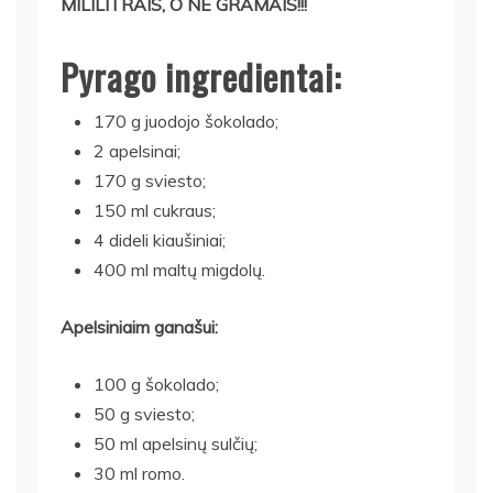
MILILITRAIS, O NE GRAMAIS!!!
Pyrago ingredientai:
170 g juodojo šokolado;
2 apelsinai;
170 g sviesto;
150 ml cukraus;
4 dideli kiaušiniai;
400 ml maltų migdolų.
Apelsiniaim ganašui:
100 g šokolado;
50 g sviesto;
50 ml apelsinų sulčių;
30 ml romo.