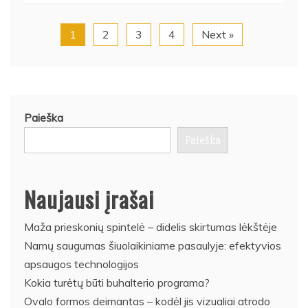
1
2
3
4
Next »
Paieška
Paieška
Naujausi įrašai
Maža prieskonių spintelė – didelis skirtumas lėkštėje
Namų saugumas šiuolaikiniame pasaulyje: efektyvios
apsaugos technologijos
Kokia turėtų būti buhalterio programa?
Ovalo formos deimantas – kodėl jis vizualiai atrodo