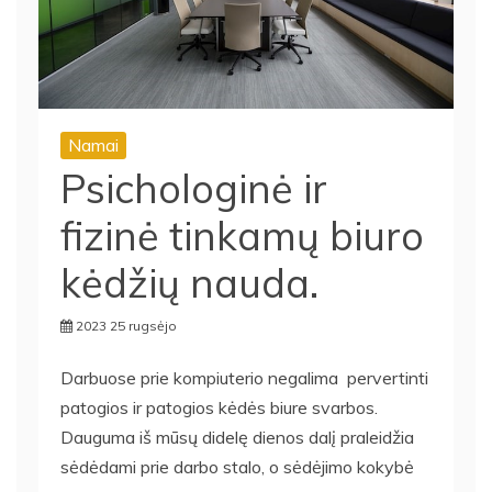
Namai
Psichologinė ir
fizinė tinkamų biuro
kėdžių nauda.
2023 25 rugsėjo
Darbuose prie kompiuterio negalima pervertinti
patogios ir patogios kėdės biure svarbos.
Dauguma iš mūsų didelę dienos dalį praleidžia
sėdėdami prie darbo stalo, o sėdėjimo kokybė