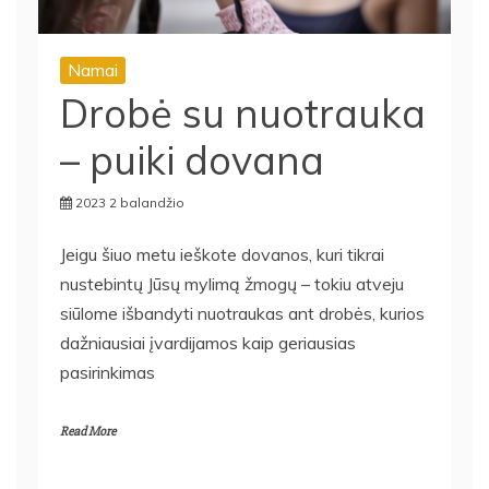
Namai
Drobė su nuotrauka
– puiki dovana
2023 2 balandžio
Jeigu šiuo metu ieškote dovanos, kuri tikrai
nustebintų Jūsų mylimą žmogų – tokiu atveju
siūlome išbandyti nuotraukas ant drobės, kurios
dažniausiai įvardijamos kaip geriausias
pasirinkimas
Read More