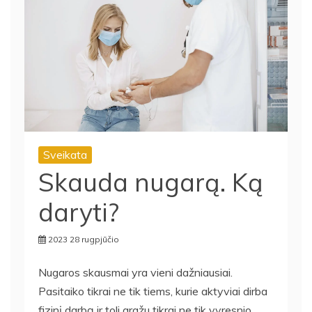
Sveikata
Skauda nugarą. Ką
daryti?
2023 28 rugpjūčio
Nugaros skausmai yra vieni dažniausiai.
Pasitaiko tikrai ne tik tiems, kurie aktyviai dirba
fizinį darbą ir toli gražu tikrai ne tik vyresnio