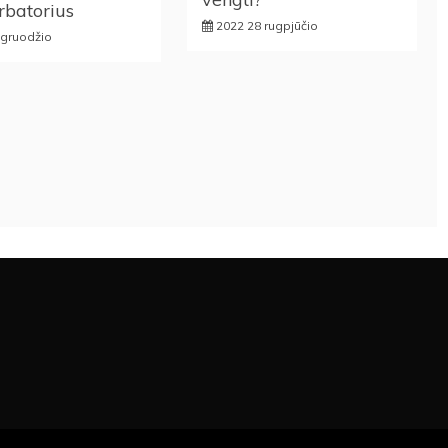
rbatorius
2022 28 rugpjūčio
 gruodžio