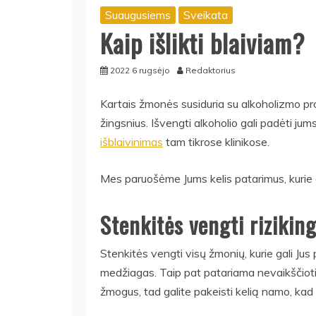
Suaugusiems
Sveikata
Kaip išlikti blaiviam?
2022 6 rugsėjo
Redaktorius
Kartais žmonės susiduria su alkoholizmo pro
žingsnius. Išvengti alkoholio gali padėti j
išblaivinimas
tam tikrose klinikose.
Mes paruošėme Jums kelis patarimus, kurie g
Stenkitės vengti riziking
Stenkitės vengti visų žmonių, kurie gali Jus
medžiagas. Taip pat patariama nevaikščioti į
žmogus, tad galite pakeisti kelią namo, kad 