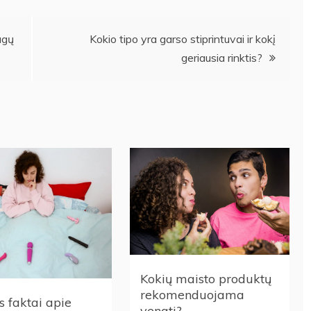
agų
Kokio tipo yra garso stiprintuvai ir kokį
geriausia rinktis?
Kokių maisto produktų
rekomenduojama
 faktai apie
vengti?