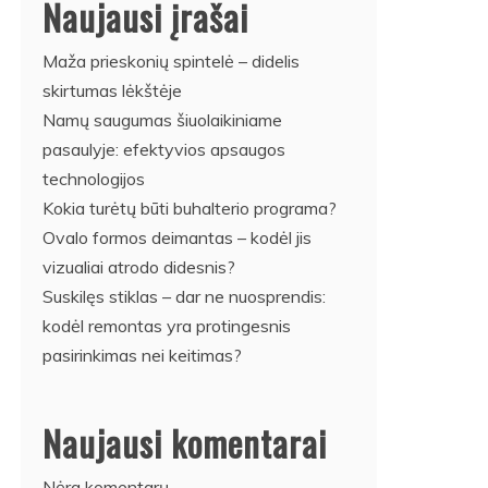
Naujausi įrašai
Maža prieskonių spintelė – didelis
skirtumas lėkštėje
Namų saugumas šiuolaikiniame
pasaulyje: efektyvios apsaugos
technologijos
Kokia turėtų būti buhalterio programa?
Ovalo formos deimantas – kodėl jis
vizualiai atrodo didesnis?
Suskilęs stiklas – dar ne nuosprendis:
kodėl remontas yra protingesnis
pasirinkimas nei keitimas?
Naujausi komentarai
Nėra komentarų.