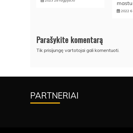
2023 28 rugpjūčio
mastu
2022 6
Parašykite komentarą
Tik
prisijungę
vartotojai gali komentuoti.
PARTNERIAI