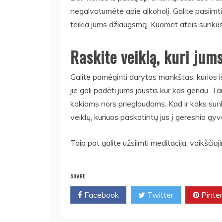
negalvotumėte apie alkoholį. Galite pasiimti 
teikia jums džiaugsmą. Kuomet ateis sunkus me
Raskite veiklą, kuri jum
Galite pamėginti darytas mankštas, kurios 
jie gali padėti jums jaustis kur kas geriau. Ta
kokioms nors prieglaudoms. Kad ir koks sun
veiklų, kuriuos paskatintų jus į geresnio gyv
Taip pat galite užsiimti meditacija, vaikščio
SHARE
Facebook
Twitter
Pinte