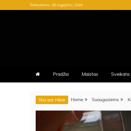
Skip
Šeštadienis, 08 rugpjūčio, 2026
to
content
ASPK.LT
ASPK.LT – TAI KARŠČIAUSIŲ 
Pradžia
Maistas
Sveikata
Home
Suaugusiems
K
You are Here