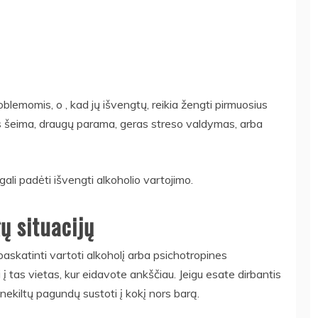
blemomis, o , kad jų išvengtų, reikia žengti pirmuosius
ums šeima, draugų parama, geras streso valdymas, arba
ali padėti išvengti alkoholio vartojimo.
ų situacijų
 paskatinti vartoti alkoholį arba psichotropines
 tas vietas, kur eidavote ankščiau. Jeigu esate dirbantis
nekiltų pagundų sustoti į kokį nors barą.