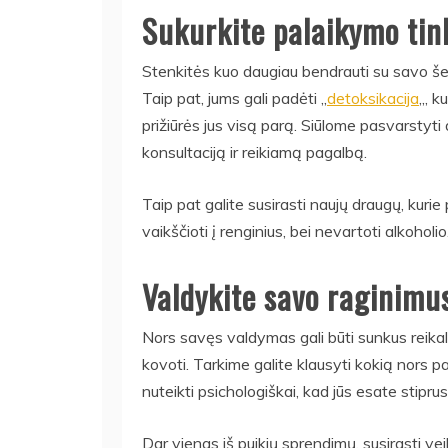
Sukurkite palaikymo tin
Stenkitės kuo daugiau bendrauti su savo šeimo
Taip pat, jums gali padėti ,,
detoksikacija
„, k
prižiūrės jus visą parą. Siūlome pasvarstyti d
konsultaciją ir reikiamą pagalbą.
Taip pat galite susirasti naujų draugų, kurie 
vaikščioti į renginius, bei nevartoti alkoholio
Valdykite savo raginimu
Nors savęs valdymas gali būti sunkus reikal
kovoti. Tarkime galite klausyti kokią nors
nuteikti psichologiškai, kad jūs esate stiprus i
Dar vienas iš puikių sprendimų, susirasti ve