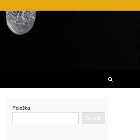
SKAITYTI IR DALINTIS VISIŠKAI
Paieška
Paieška