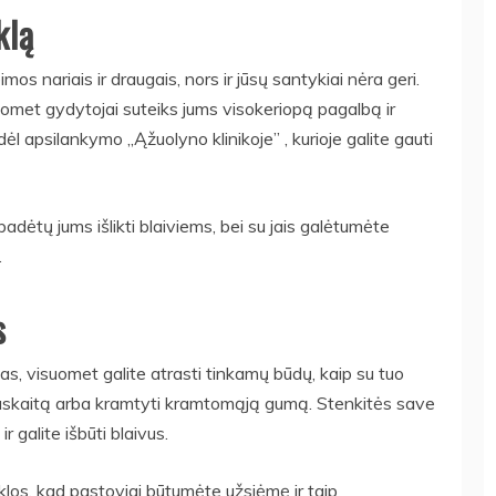
klą
s nariais ir draugais, nors ir jūsų santykiai nėra geri.
uomet gydytojai suteiks jums visokeriopą pagalbą ir
ėl apsilankymo ,,Ąžuolyno klinikoje” , kurioje galite gauti
padėtų jums išlikti blaiviems, bei su jais galėtumėte
.
s
as, visuomet galite atrasti tinkamų būdų, kaip su tuo
 paskaitą arba kramtyti kramtomąją gumą. Stenkitės save
r galite išbūti blaivus.
iklos, kad pastoviai būtumėte užsiėmę ir taip