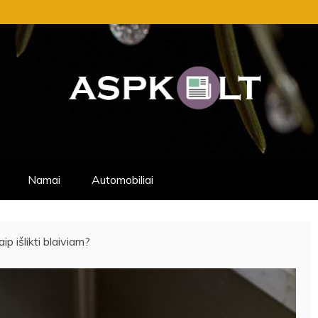
NAUJIENŲ PATARIMAI, KURIUOS GALITE 
NEMOKAMAI.
Namai
Automobiliai
aip išlikti blaiviam?