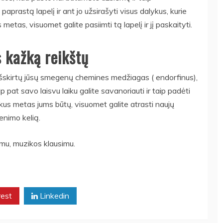
paprastą lapelį ir ant jo užsirašyti visus dalykus, kurie
tas, visuomet galite pasiimti tą lapelį ir jį paskaityti.
s kažką reikštų
išskirtų jūsų smegenų chemines medžiagas ( endorfinus),
ip pat savo laisvu laiku galite savanoriauti ir taip padėti
kus metas jums būtų, visuomet galite atrasti naujų
enimo kelią.
jimu, muzikos klausimu.
rest
Linkedin