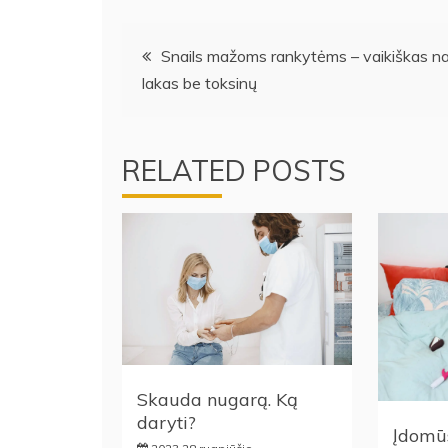
Navigacija
Snails mažoms rankytėms – vaikiškas n
lakas be toksinų
tarp
įrašų
RELATED POSTS
Skauda nugarą. Ką
daryti?
Įdomūs