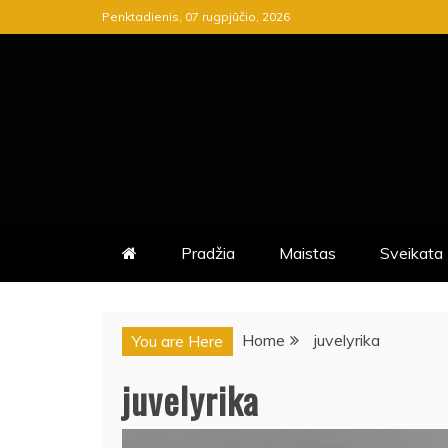
Skip
Penktadienis, 07 rugpjūčio, 2026
to
content
ASPK.LT
ASPK.LT – TAI KARŠČIAUSIŲ 
Pradžia
Maistas
Sveikata
Home
juvelyrika
You are Here
juvelyrika