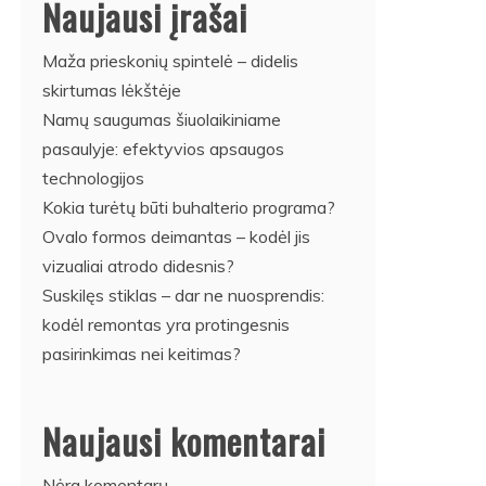
Naujausi įrašai
Maža prieskonių spintelė – didelis
skirtumas lėkštėje
Namų saugumas šiuolaikiniame
pasaulyje: efektyvios apsaugos
technologijos
Kokia turėtų būti buhalterio programa?
Ovalo formos deimantas – kodėl jis
vizualiai atrodo didesnis?
Suskilęs stiklas – dar ne nuosprendis:
kodėl remontas yra protingesnis
pasirinkimas nei keitimas?
Naujausi komentarai
Nėra komentarų.