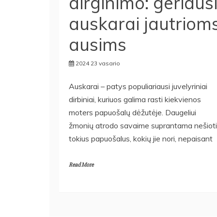
dirginimo: geriaus
auskarai jautriom
ausims
2024 23 vasario
Auskarai – patys populiariausi juvelyriniai
dirbiniai, kuriuos galima rasti kiekvienos
moters papuošalų dėžutėje. Daugeliui
žmonių atrodo savaime suprantama nešioti
tokius papuošalus, kokių jie nori, nepaisant
Read More