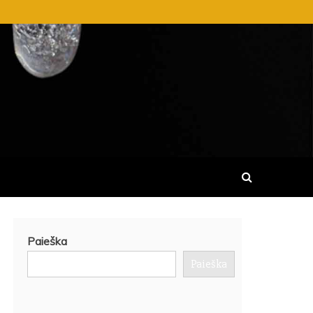
SKAITYTI IR DALINTIS VISIŠKAI
Paieška
Paieška