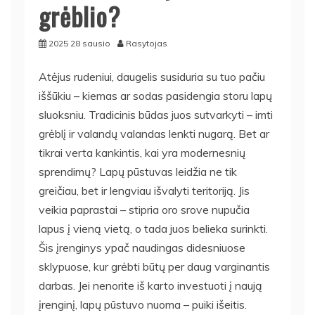
grėblio?
2025 28 sausio
Rasytojas
Atėjus rudeniui, daugelis susiduria su tuo pačiu
iššūkiu – kiemas ar sodas pasidengia storu lapų
sluoksniu. Tradicinis būdas juos sutvarkyti – imti
grėblį ir valandų valandas lenkti nugarą. Bet ar
tikrai verta kankintis, kai yra modernesnių
sprendimų? Lapų pūstuvas leidžia ne tik
greičiau, bet ir lengviau išvalyti teritoriją. Jis
veikia paprastai – stipria oro srove nupučia
lapus į vieną vietą, o tada juos belieka surinkti.
Šis įrenginys ypač naudingas didesniuose
sklypuose, kur grėbti būtų per daug varginantis
darbas. Jei nenorite iš karto investuoti į naują
įrenginį, lapų pūstuvo nuoma – puiki išeitis.