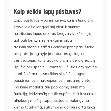
Kaip veikia lapų pūstuvas?
Lapų pūstuvas – tai įrenginys, kuris stipria oro
srove leidžia lengvai sujudinti ir surinkti
nukritusius lapus ar kitas lengvas šiukšles. Jis
gali būti benzininis, elektrinis arba
akumuliatorinis, tačiau veikimo principas išlieka
tas pats. Įrenginyje įmontuotas galingas
ventiliatorius, kuris traukia orą ir dideliu greičiu jį
išpučia per specialų vamzdį. Dėl šios oro srovės
lapai, žolė ar net smulkios šiukšlės lengvai
pajudinamos ir nukreipiamos į reikiamą vietą.
Kai kurie modeliai turi papildomą siurbimo
funkciją, leidžiančią ne tik nupūsti, bet ir surinkti
atliekas į maišą. Lapų pūstuvas palengvina
kiemo tvarkymą, sutrumpina darbui skirtą laiką