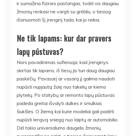
ir sumažina fizines pastangas, todėl vis daugiau
žmonių renkasi ne vargti su grėbliu, o tiesiog
išsinuomoti šį įrenginį tada, kai jo reikia.
Ne tik lapams: kur dar pravers
lapų pūstuvas?
Nors pavadinimas sufleruoja, kad įrenginys
skirtas tik lapams, iš tiesų jis turi daug daugiau
paskirčių. Pavasarį ar vasarą jį galima naudoti
nupūsti nupjautą žolę nuo takelių ar kiemo
plytelių. Po statybų ar remonto lapų pūstuvas
padeda greitai išvalyti dulkes ir smulkias
šiukšles. O žiemą kai kurie modeliai gali padėti
nupūsti lengvą sniegą nuo laiptų ar automobilio.
Dėl tokio universalumo daugelis žmonių