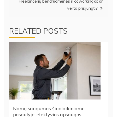
įrašų
Freelancerių bendruomenės ir coworking’ai: ar
verta prisijungti?
RELATED POSTS
Namų saugumas šiuolaikiniame
pasaulyje: efektyvios apsaugos