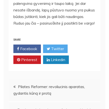
palengvina gyvenimą ir taupo laiką. Jei dar
nesate išbandę, lapų pūstuvo nuoma yra puikus
būdas įsitikinti, kiek jis gali būti naudingas.
Ruduo jau čia – pasiruoškite jį pasitikti be vargo!
SHARE
Facebook
Twitter
Pinterest
Linkedin
Navigacija
Pilates Reformer: revoliucinis aparatas,
gydantis kūną ir protą
tarp