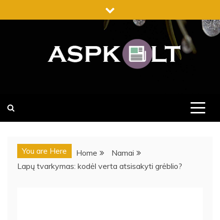
Skip
to
content
ASPK.LT
ASPK.LT – TAI KARŠČIAUSIŲ NAUJIENŲ PATARIMAI,
KURIUOS GALITE SKAITYTI IR DALINTIS VISIŠKAI
NEMOKAMAI.
You are Here
Home
Namai
Lapų tvarkymas: kodėl verta atsisakyti grėblio?