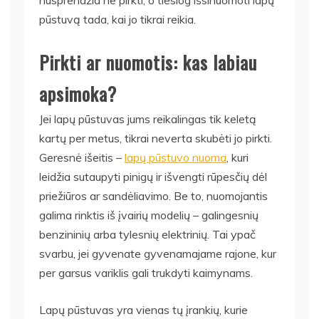
nusprendžia ne pirkti, o tiesiog išsinuomoti lapų
pūstuvą tada, kai jo tikrai reikia.
Pirkti ar nuomotis: kas labiau
apsimoka?
Jei lapų pūstuvas jums reikalingas tik keletą
kartų per metus, tikrai neverta skubėti jo pirkti.
Geresnė išeitis –
lapų pūstuvo nuoma
, kuri
leidžia sutaupyti pinigų ir išvengti rūpesčių dėl
priežiūros ar sandėliavimo. Be to, nuomojantis
galima rinktis iš įvairių modelių – galingesnių
benzininių arba tylesnių elektrinių. Tai ypač
svarbu, jei gyvenate gyvenamajame rajone, kur
per garsus variklis gali trukdyti kaimynams.
Lapų pūstuvas yra vienas tų įrankių, kurie