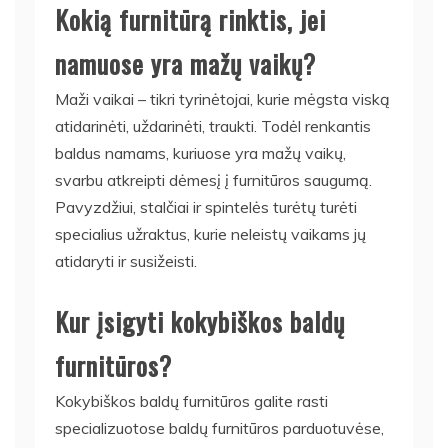
Kokią furnitūrą rinktis, jei
namuose yra mažų vaikų?
Maži vaikai – tikri tyrinėtojai, kurie mėgsta viską
atidarinėti, uždarinėti, traukti. Todėl renkantis
baldus namams, kuriuose yra mažų vaikų,
svarbu atkreipti dėmesį į furnitūros saugumą.
Pavyzdžiui, stalčiai ir spintelės turėtų turėti
specialius užraktus, kurie neleistų vaikams jų
atidaryti ir susižeisti.
Kur įsigyti kokybiškos baldų
furnitūros?
Kokybiškos baldų furnitūros galite rasti
specializuotose baldų furnitūros parduotuvėse,