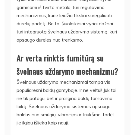
gaminami iš tvirto metalo, turi reguliavimo
mechanizmus, kurie leidžia tiksliai sureguliuoti
durelių padėtį. Be to, šiuolaikiniai vyriai dažnai
turi integruotą švelnaus uždarymo sistemą, kuri
apsaugo dureles nuo trenksmo.
Ar verta rinktis furnitūrą su
švelnaus uždarymo mechanizmu?
Švelnaus uždarymo mechanizmai tampa vis
populiaresni baldų gamyboje. Ir ne veltui! Juk tai
ne tik patogu, bet ir prailgina baldų tarnavimo
laiką. Švelnaus uždarymo sistemos apsaugo
baldus nuo smūgių, vibracijos ir triukšmo, todėl
jie ilgiau išlieka kaip nauji.