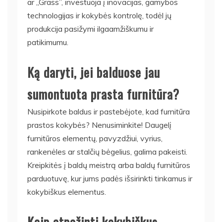
ar „Grass”, investuoja į inovacijas, gamybos
technologijas ir kokybės kontrolę, todėl jų
produkcija pasižymi ilgaamžiškumu ir
patikimumu.
Ką daryti, jei balduose jau
sumontuota prasta furnitūra?
Nusipirkote baldus ir pastebėjote, kad furnitūra
prastos kokybės? Nenusiminkite! Daugelį
furnitūros elementų, pavyzdžiui, vyrius,
rankenėles ar stalčių bėgelius, galima pakeisti.
Kreipkitės į baldų meistrą arba baldų furnitūros
parduotuvę, kur jums padės išsirinkti tinkamus ir
kokybiškus elementus.
Kaip atpažinti kokybiškus