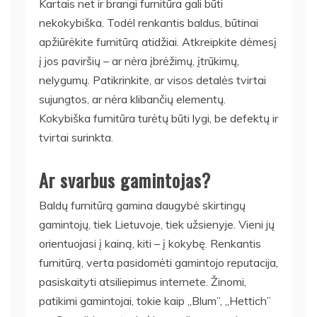
Kartais net ir brangi furnitūra gali būti
nekokybiška. Todėl renkantis baldus, būtinai
apžiūrėkite furnitūrą atidžiai. Atkreipkite dėmesį
į jos paviršių – ar nėra įbrėžimų, įtrūkimų,
nelygumų. Patikrinkite, ar visos detalės tvirtai
sujungtos, ar nėra klibančių elementų.
Kokybiška furnitūra turėtų būti lygi, be defektų ir
tvirtai surinkta.
Ar svarbus gamintojas?
Baldų furnitūrą gamina daugybė skirtingų
gamintojų, tiek Lietuvoje, tiek užsienyje. Vieni jų
orientuojasi į kainą, kiti – į kokybę. Renkantis
furnitūrą, verta pasidomėti gamintojo reputacija,
pasiskaityti atsiliepimus internete. Žinomi,
patikimi gamintojai, tokie kaip „Blum”, „Hettich”