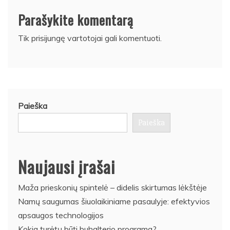
Parašykite komentarą
Tik
prisijungę
vartotojai gali komentuoti.
Paieška
Paieška
Naujausi įrašai
Maža prieskonių spintelė – didelis skirtumas lėkštėje
Namų saugumas šiuolaikiniame pasaulyje: efektyvios
apsaugos technologijos
Kokia turėtų būti buhalterio programa?