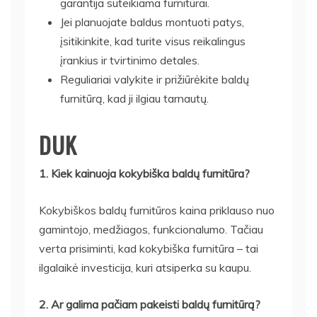
garantija suteikiama furnitūrai.
Jei planuojate baldus montuoti patys,
įsitikinkite, kad turite visus reikalingus
įrankius ir tvirtinimo detales.
Reguliariai valykite ir prižiūrėkite baldų
furnitūrą, kad ji ilgiau tarnautų.
DUK
1. Kiek kainuoja kokybiška baldų furnitūra?
Kokybiškos baldų furnitūros kaina priklauso nuo
gamintojo, medžiagos, funkcionalumo. Tačiau
verta prisiminti, kad kokybiška furnitūra – tai
ilgalaikė investicija, kuri atsiperka su kaupu.
2. Ar galima pačiam pakeisti baldų furnitūrą?