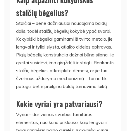
stalčių bėgelius?
Stalčiai – bene dažniausiai naudojama baldų
dalis, todėl stalčių bėgelių kokybė ypač svarbi.
Kokybiški bėgeliai gaminami iš tvirto metalo, jie
lengvai ir tyliai slysta, atlaiko dideles apkrovas.
Pigių bėgelių konstrukcija dažnai būna silpna, jie
greitai susidėvi, ima girgždėti ir strigti. Renkantis
stalčių bėgelius, atkreipkite dėmesį, ar jie turi
švelnaus uždarymo mechanizmą – tai ne tik
patogu, bet ir prailgina baldų tarnavimo laiką.
Kokie vyriai yra patvariausi?
Vyriai – dar vienas svarbus furnitūros
elementas, nuo kurio priklauso, kaip lengvai ir
tyliai darinėsis baldo durelės. Kokybiški vyriai