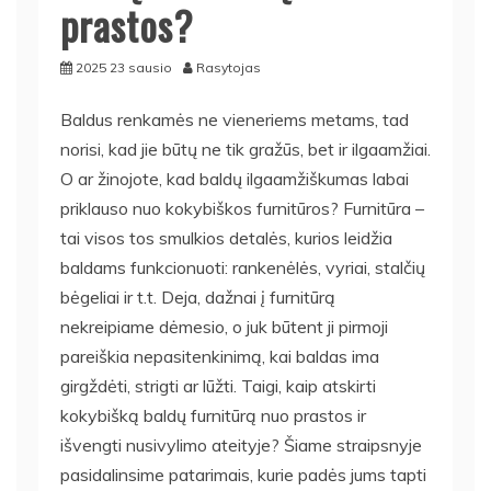
prastos?
2025 23 sausio
Rasytojas
Baldus renkamės ne vieneriems metams, tad
norisi, kad jie būtų ne tik gražūs, bet ir ilgaamžiai.
O ar žinojote, kad baldų ilgaamžiškumas labai
priklauso nuo kokybiškos furnitūros? Furnitūra –
tai visos tos smulkios detalės, kurios leidžia
baldams funkcionuoti: rankenėlės, vyriai, stalčių
bėgeliai ir t.t. Deja, dažnai į furnitūrą
nekreipiame dėmesio, o juk būtent ji pirmoji
pareiškia nepasitenkinimą, kai baldas ima
girgždėti, strigti ar lūžti. Taigi, kaip atskirti
kokybišką baldų furnitūrą nuo prastos ir
išvengti nusivylimo ateityje? Šiame straipsnyje
pasidalinsime patarimais, kurie padės jums tapti