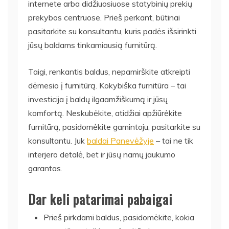
internete arba didžiuosiuose statybinių prekių
prekybos centruose. Prieš perkant, būtinai
pasitarkite su konsultantu, kuris padės išsirinkti
jūsų baldams tinkamiausią furnitūrą.
Taigi, renkantis baldus, nepamirškite atkreipti
dėmesio į furnitūrą. Kokybiška furnitūra – tai
investicija į baldų ilgaamžiškumą ir jūsų
komfortą. Neskubėkite, atidžiai apžiūrėkite
furnitūrą, pasidomėkite gamintoju, pasitarkite su
konsultantu. Juk
baldai Panevėžyje
– tai ne tik
interjero detalė, bet ir jūsų namų jaukumo
garantas.
Dar keli patarimai pabaigai
Prieš pirkdami baldus, pasidomėkite, kokia