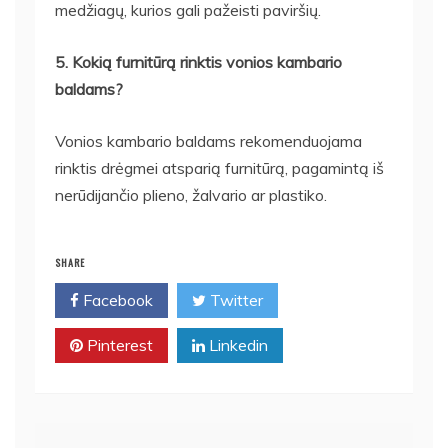
medžiagų, kurios gali pažeisti paviršių.
5. Kokią furnitūrą rinktis vonios kambario
baldams?
Vonios kambario baldams rekomenduojama
rinktis drėgmei atsparią furnitūrą, pagamintą iš
nerūdijančio plieno, žalvario ar plastiko.
SHARE
Facebook
Twitter
Pinterest
Linkedin