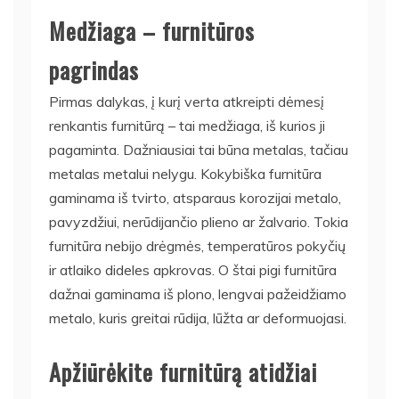
Medžiaga – furnitūros
pagrindas
Pirmas dalykas, į kurį verta atkreipti dėmesį
renkantis furnitūrą – tai medžiaga, iš kurios ji
pagaminta. Dažniausiai tai būna metalas, tačiau
metalas metalui nelygu. Kokybiška furnitūra
gaminama iš tvirto, atsparaus korozijai metalo,
pavyzdžiui, nerūdijančio plieno ar žalvario. Tokia
furnitūra nebijo drėgmės, temperatūros pokyčių
ir atlaiko dideles apkrovas. O štai pigi furnitūra
dažnai gaminama iš plono, lengvai pažeidžiamo
metalo, kuris greitai rūdija, lūžta ar deformuojasi.
Apžiūrėkite furnitūrą atidžiai