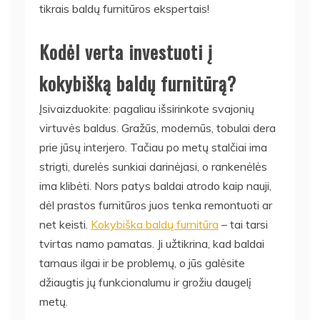
tikrais baldų furnitūros ekspertais!
Kodėl verta investuoti į
kokybišką baldų furnitūrą?
Įsivaizduokite: pagaliau išsirinkote svajonių
virtuvės baldus. Gražūs, modernūs, tobulai dera
prie jūsų interjero. Tačiau po metų stalčiai ima
strigti, durelės sunkiai darinėjasi, o rankenėlės
ima klibėti. Nors patys baldai atrodo kaip nauji,
dėl prastos furnitūros juos tenka remontuoti ar
net keisti.
Kokybiška baldų furnitūra
– tai tarsi
tvirtas namo pamatas. Ji užtikrina, kad baldai
tarnaus ilgai ir be problemų, o jūs galėsite
džiaugtis jų funkcionalumu ir grožiu daugelį
metų.