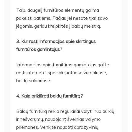
Taip, daugelį furnitūros elementų galima
pakeisti patiems. Tačiau jei nesate tikri savo
jėgomis, geriau kreipkitės į baldų meistrą.
3. Kur rasti informacijos apie skirtingus
furnitūros gamintojus?
Informacijos apie furnitūros gamintojus galite
rasti internete, specializuotuose žurnaluose,
baldų salonuose.
4. Kaip prižiūrėti baldų furnitūrą?
Baldų furnitūrą reikia reguliariai valyti nuo dulkių
ir nešvarumų, naudojant švelnias valymo
priemones. Venkite naudoti abrazyvinių