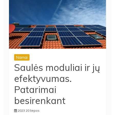
Namai
Saulės moduliai ir jų
efektyvumas.
Patarimai
besirenkant
2023 20 liepos